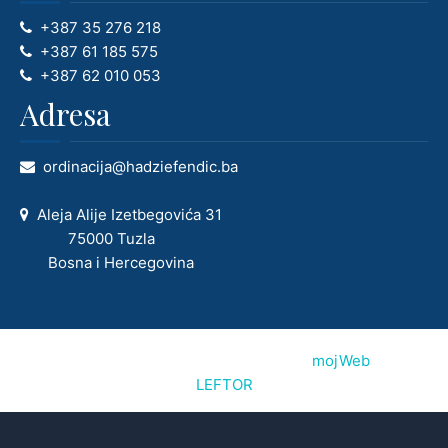
+387 35 276 218
+387 61 185 575
+387 62 010 053
Adresa
ordinacija@hadziefendic.ba
Aleja Alije Izetbegovića 31
75000 Tuzla
Bosna i Hercegovina
© 2026 hadziefendic.ba. Napravljeno sa
mojWeb
2.10.5 |
LEFTOR