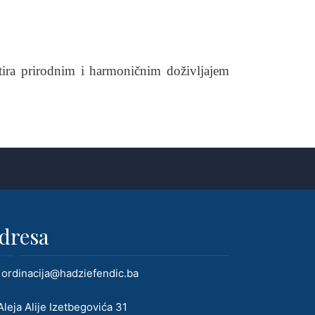
ultira prirodnim i harmoničnim doživljajem
dresa
ordinacija@hadziefendic.ba
leja Alije Izetbegovića 31