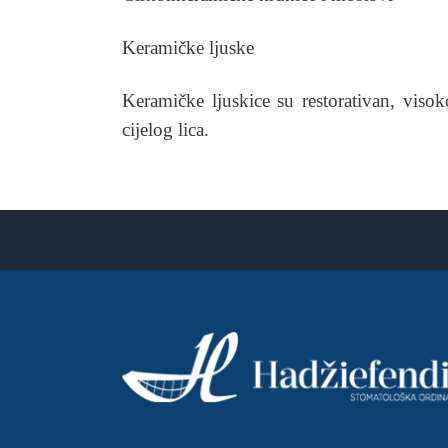
Keramičke ljuske
Keramičke ljuskice su restorativan, visok
cijelog lica.