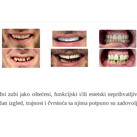
 zubi jako oštećeni, funkcijski i/ili estetski neprihvatlji
an izgled, trajnost i čvrstoća sa njima potpuno su zadovolj